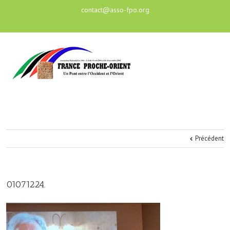
contact@asso-fpo.org
Précédent
01071224.